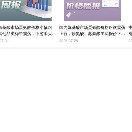
氨基酸市场蛋氨酸价格小幅回
国内氨基酸市场蛋氨酸价格略微震荡
其他品类稳中震荡，下游采买需
上行，赖氨酸、苏氨酸主流报价下
续偏弱；欧洲采购情绪更加谨慎
调，实际购销偏淡
07-31
2026-07-29
2
今日热点
分工厂检修，下游用户看空后市，维持刚需补货，实际成交有限
震荡运行。
新和成山东固体蛋氨酸工厂仍在停产检修，终端询单略有增多，
酸
价格或继续偏稳震荡运行。