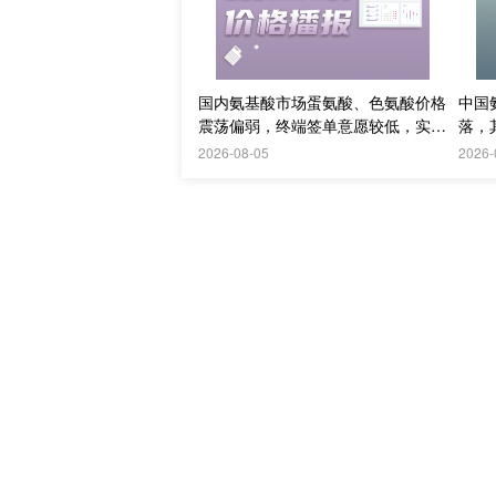
国内氨基酸市场蛋氨酸、色氨酸价格
中国
震荡偏弱，终端签单意愿较低，实单
落，
议价成交
求持
2026-08-05
2026-
赖氨酸：
主流工厂和贸易商报价暂时持稳，部
变化。预计短期内
赖氨酸
价格或稳中
蛋氨酸：
整体市场盘整运行，厂家报价坚挺，
口情况和最新报价。预计短期内
蛋氨