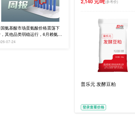
2,140 元/吨
(参考价)
中国氨基酸市场蛋氨酸价格震荡下
滑，其他品类弱稳运行，6月赖氨
酸、苏氨酸出口量环比下降；欧洲市
026-07-24
场供应商竞争加剧
普乐元 发酵豆粕
。后续需关注厂家检修和供应
登录查看价格
刚需补库。后续需关注厂家出