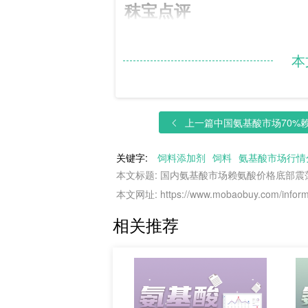
秣宝点评
本
中国氨基酸市场各品类厂家报价持稳
需补货，实际成交有限。蛋氨酸市场
价进一步下调至920-950美元/
色氨酸市场交投氛围弱势，终端需求
上一篇
中国氨基酸市场70%赖
上期秣宝网发起网络投票：19%参与
关键字:
饲料添加剂
饲料
氨基酸市场行情
本文标题: 国内氨基酸市场赖氨酸价格底部
本文网址: https://www.mobaobuy.com/informa
中国市场氨基酸价格及市场
相关推荐