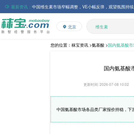
最新资讯：
中国维生素市场窄幅调整，VE小幅反弹，观望氛围持续
磷酸氢钙市场弱势盘整，小苏打价格维持稳定，乳清粉
多矿
累库压力与天气改善共振，豆粕期现价格承压回调
维生素
北京
贸易商集中出货叠加替代施压，玉米市场弱势探底运行
饲料添加剂
L-赖氨酸硫酸盐
多维
您的位置：
秣宝资讯 >
氨基酸 >
国内氨基酸市
磷酸氢钙市场行情弱势运行；小苏打、乳清粉市场价格
国内氨基酸
更新时间: 2026-07-08 10:02
中国氨基酸市场各品类厂家报价持稳，下