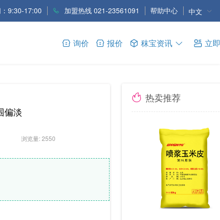
9:30-17:00
加盟热线 021-23561091
帮助中心
中文
询价
报价
秣宝资讯
立
热卖推荐
围偏淡
浏览量: 2550