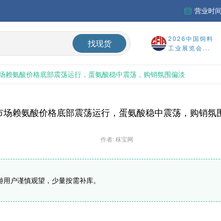
营业时间：
市场淡稳运行
2026中国饲料
找现货
工业展览会...
「周秣杂谈353」炎热遮不住淡季中的市场严寒——蛋氨酸、维生素A和赖氨酸价格持续走弱陷困局
中国维生素市场窄幅整理，VE止跌反弹，VA、VD3承压；欧洲市场阴跌
场赖氨酸价格底部震荡运行，蛋氨酸稳中震荡，购销氛围偏淡
稳定运行
中国氨基酸市场蛋氨酸价格小幅回落，其他品类稳中震荡，下游采买需求持续偏弱；欧洲采购情绪更加谨慎
市场赖氨酸价格底部震荡运行，蛋氨酸稳中震荡，购销氛
作者: 秣宝网
游用户谨慎观望，少量按需补库。