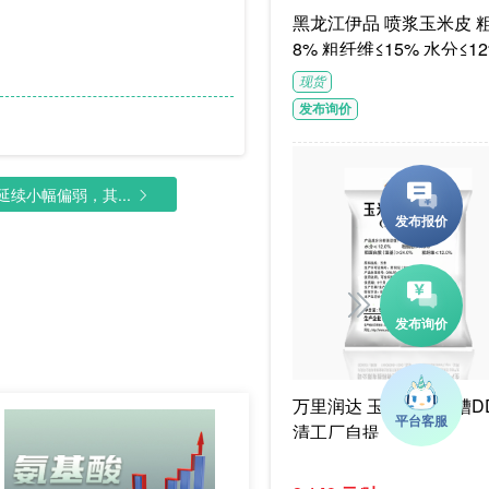
黑龙江伊品 喷浆玉米皮 粗蛋白≥1
8% 粗纤维≤15% 水分≤12
G/袋饲料级褐色或浅褐色
现货
体
，下游用户看空后市，维持刚
发布询价
酸市场偏弱运行，厂家出口报
端随采随用，部分签单价略低。
续小幅偏弱，其...
一段时间。
万里润达 玉米干酒精糟DD
清工厂自提