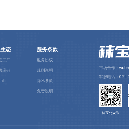
今日价格
宝生态
服务条款
云工厂
服务协议
市场合作：
webm
供应链
规则说明
客服电话：
021-
all
隐私条款
免责说明
秣宝公众号