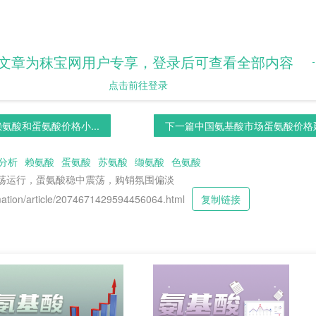
文章为秣宝网用户专享，登录后可查看全部内容
，下游用户谨慎观望，少量按需补库。赖氨酸市场部分工厂检修
盘整运行，厂家报价坚挺，终端询单略有增多，刚需补库。苏氨
点击前往登录
吨，下游用户谨慎观望，购销不积极。缬氨酸市场厂家报价持稳，终
清淡，实单议价成交。
氨酸和蛋氨酸价格小...
下一篇
中国氨基酸市场蛋氨酸价格延
者认为色氨酸价格会继续上涨，53%看跌，28%认为价格会稳定
分析
赖氨酸
蛋氨酸
苏氨酸
缬氨酸
色氨酸
震荡运行，蛋氨酸稳中震荡，购销氛围偏淡
tion/article/2074671429594456064.html
复制链接
今日价格