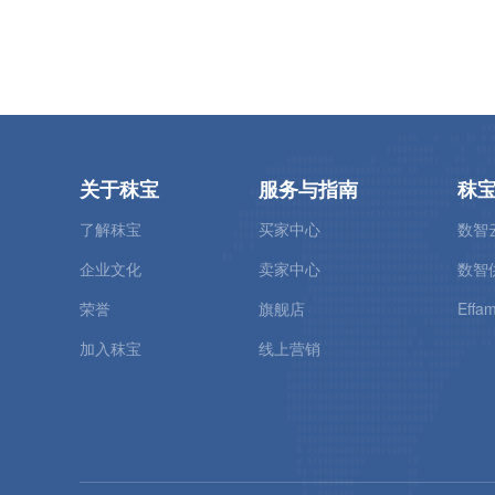
欧洲市场氨基酸价格及市场
关于秣宝
服务与指南
秣
了解秣宝
买家中心
数智
企业文化
卖家中心
数智
荣誉
旗舰店
Effam
加入秣宝
线上营销