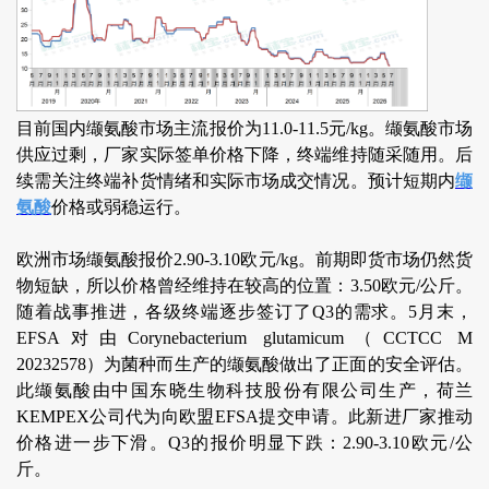
目前国内缬氨酸市场主流报价为11.0-11.5元/kg。缬氨酸市场
供应过剩，厂家实际签单价格下降，终端维持随采随用。后
续需关注终端补货情绪和实际市场成交情况。预计短期内
缬
氨酸
价格或弱稳运行。
欧洲市场缬氨酸报价2.90-3.10欧元/kg。前期即货市场仍然货
物短缺，所以价格曾经维持在较高的位置：3.50欧元/公斤。
随着战事推进，各级终端逐步签订了Q3的需求。5月末，
EFSA对由Corynebacterium glutamicum（CCTCC M
20232578）为菌种而生产的缬氨酸做出了正面的安全评估。
此缬氨酸由中国东晓生物科技股份有限公司生产，荷兰
KEMPEX公司代为向欧盟EFSA提交申请。此新进厂家推动
价格进一步下滑。Q3的报价明显下跌：2.90-3.10欧元/公
斤。