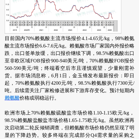
目前国内70%赖氨酸主流市场报价4.1-4.65元/kg，98%赖氨
酸主流市场报价6.6-7.6元/kg。赖氨酸市场厂家国内外报价略
跌，出口签单放缓，出口报价继续下调，98.5%赖氨酸出口
至非欧区域FOB报价900-940美元/吨，70%赖氨酸FOB报价
560-590美元/吨；终端看空后市且谨慎观望，少量刚需补
货。据市场消息称，6月1日，金玉锋发布最新报价：即日
起，70%赖氨酸执行4200元/吨，98.5%赖氨酸执行7300元/
吨。后续需关注厂家检修进展和下游库存变化。预计短期内
赖氨酸
价格或弱稳运行。
欧洲市场上70%赖氨酸硫酸盐市场价格1.10-1.15欧元/kg，
98.5%赖氨酸盐酸盐市场价格1.65-1.75欧元/kg。虽然欧洲再
次启动第二轮反倾销调查，但赖氨酸市场价格仍然呈现了明
显的下降趋势。较多终端在完成部分Q4需求量的采购之