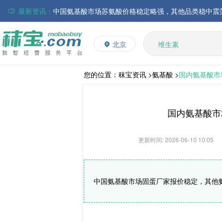
最新资讯：
磷酸氢钙市场行情走弱；小苏打和乳清粉市场价格稳定
多矿
帝斯曼-芬美意发布2026年上半年业绩
北京
维生素
巴斯夫集团发布2026年第二季度财务报告
L-赖氨酸硫酸盐
饲料添加剂
丸红株式会社发布截至2026年6月30日前3个月的合并
多维
住友化学公布2026财年第一季度业绩
您的位置：
秣宝资讯 >
氨基酸 >
国内氨基酸市
大成食品：2026年半年度毛利3.32亿元，同比上升8.9
ADM发布2026年第二季度财务业绩
国内氨基酸市
更新时间: 2026-06-10 10:05
中国氨基酸市场固蛋厂家报价稳定，其他