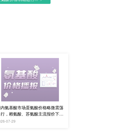
国内氨基酸市场蛋氨酸价格略微震荡
上行，赖氨酸、苏氨酸主流报价下
调，实际购销偏淡
026-07-29