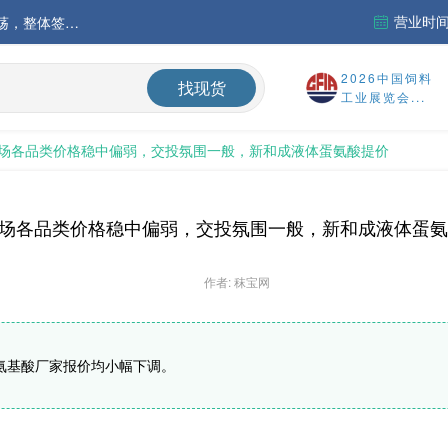
营业时间：
中国氨基酸市场苏氨酸价格稳定略强，其他品类稳中震荡，整体签单清淡；欧洲物流成本进一步上升
运行
2026中国饲料
找现货
工业展览会...
财务报告
场各品类价格稳中偏弱，交投氛围一般，新和成液体蛋氨酸提价
%
场各品类价格稳中偏弱，交投氛围一般，新和成液体蛋氨
作者: 秣宝网
氨基酸厂家报价均小幅下调。