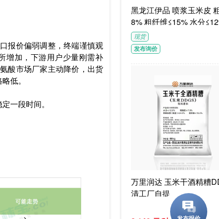
黑龙江伊品 喷浆玉米皮 粗蛋白≥1
8% 粗纤维≤15% 水分≤12
G/袋饲料级褐色或浅褐色
现货
体
口报价偏弱调整，终端谨慎观
发布询价
所增加，下游用户少量刚需补
氨酸市场厂家主动降价，出货
格略低。
稳定一段时间。
万里润达 玉米干酒精糟DD
清工厂自提