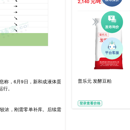
2,140 元/吨
(参考价)
普乐元 发酵豆粕
息称，6月9日，新和成液体蛋
运行。
登录查看价格
情绪较浓，刚需零单补库。后续需