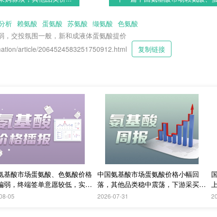
分析
赖氨酸
蛋氨酸
苏氨酸
缬氨酸
色氨酸
偏弱，交投氛围一般，新和成液体蛋氨酸提价
tion/article/2064524583251750912.html
复制链接
氨基酸市场蛋氨酸、色氨酸价格
中国氨基酸市场蛋氨酸价格小幅回
偏弱，终端签单意愿较低，实单
落，其他品类稳中震荡，下游采买需
成交
求持续偏弱；欧洲采购情绪更加谨慎
08-05
2026-07-31
2