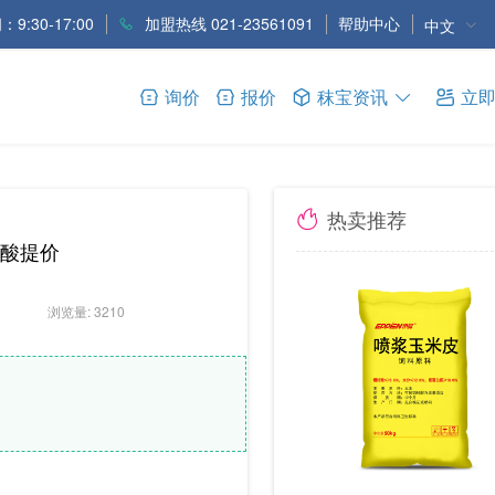
9:30-17:00
加盟热线 021-23561091
帮助中心
中文
询价
报价
秣宝资讯
立
热卖推荐
酸提价
浏览量: 3210